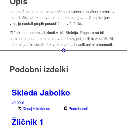
Opis
Lesene žlice in druge pripomočke za kuhanje so včasih hranili v
lesenih škatlah, ki so visele na steni poleg vrat. Z odpiranjem
vrat, je nastali prepih posušil žlice v žličniku.
Žličnike so uporabljali zlasti v 19. Stoletju. Pogosto so bili
narejeni iz posameznih sestavnih delov, pritrjenih le z zatiči. Bili
so izrezljani in okrašeni z vrezninami ali naslikanimi ornamenti.
Podobni izdelki
Skleda Jabolko
40,00
€
Dodaj v košarico
Podrobnosti
Žličnik 1