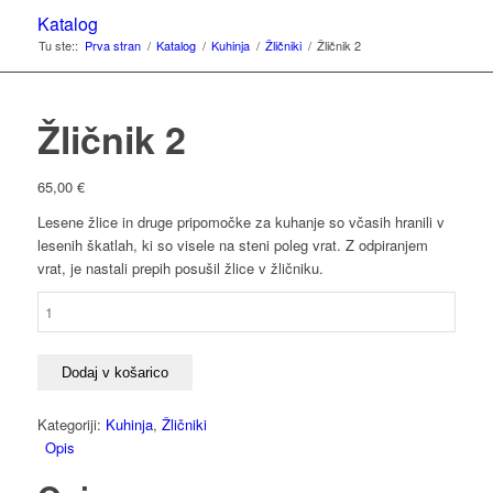
Katalog
Tu ste::
Prva stran
/
Katalog
/
Kuhinja
/
Žličniki
/
Žličnik 2
Žličnik 2
65,00
€
Lesene žlice in druge pripomočke za kuhanje so včasih hranili v
lesenih škatlah, ki so visele na steni poleg vrat. Z odpiranjem
vrat, je nastali prepih posušil žlice v žličniku.
Žličnik
2
količina
Dodaj v košarico
Kategoriji:
Kuhinja
,
Žličniki
Opis