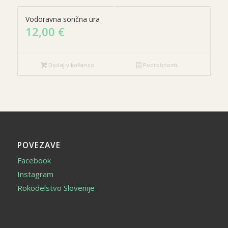
Vodoravna sončna ura
12,00
€
Dodaj v košarico
Podrobnosti
POVEZAVE
Facebook
Instagram
Rokodelstvo Slovenije