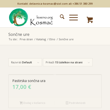
Kontakt: delavnica-kosmac@siol.com ali +386 51 380 299
Sončne ure
Tu ste::
Prva stran
/
Katalog
/
Etno
/
Sončne ure
Razvrsti
Default
Prikaži
15 Izdelkov na strani
Pastirska sončna ura
17,00
€
Dodaj v košarico
Podrobnosti