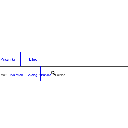
Prazniki
Etno
 ste::
Prva stran
/
Katalog
/
Kuhinja
/
Solnice