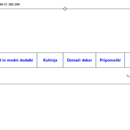
86 51 380 299
t in modni dodatki
Kuhinja
Domači dekor
Pripomočki
Tu