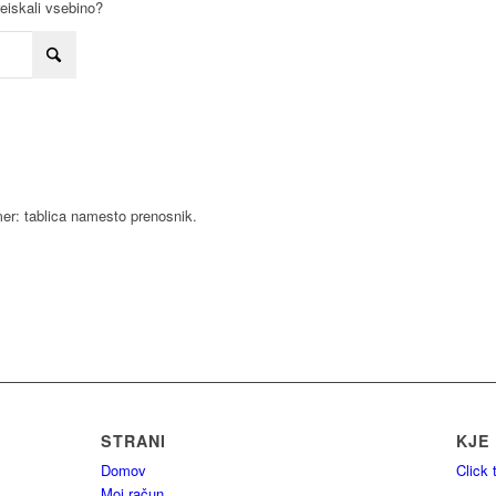
reiskali vsebino?
mer: tablica namesto prenosnik.
STRANI
KJE
Domov
Click
Moj račun