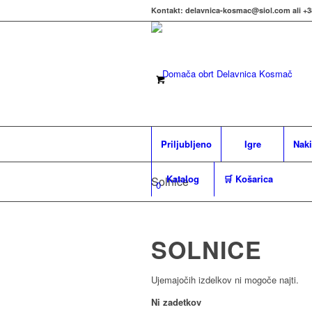
Kontakt: delavnica-kosmac@siol.com ali +3
Priljubljeno
Igre
Naki
Katalog
🛒 Košarica
Solnice
0
SOLNICE
Ujemajočih izdelkov ni mogoče najti.
Ni zadetkov