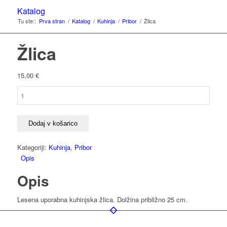
Katalog
Tu ste::
Prva stran
/
Katalog
/
Kuhinja
/
Pribor
/
Žlica
Žlica
15,00
€
Žlica
količina
Dodaj v košarico
Kategoriji:
Kuhinja
,
Pribor
Opis
Opis
Lesena uporabna kuhinjska žlica. Dolžina približno 25 cm.