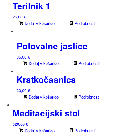
na
Terilnik 1
strani
izdelka
25,00
€
Dodaj v košarico
Podrobnosti
Potovalne jaslice
35,00
€
Dodaj v košarico
Podrobnosti
Kratkočasnica
30,00
€
Dodaj v košarico
Podrobnosti
Meditacijski stol
320,00
€
Dodaj v košarico
Podrobnosti