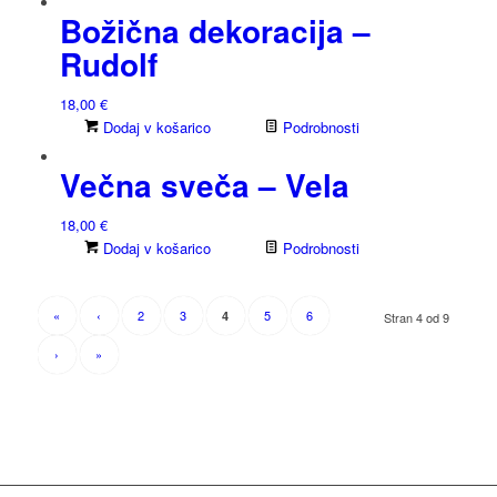
Božična dekoracija –
Rudolf
18,00
€
Dodaj v košarico
Podrobnosti
Večna sveča – Vela
18,00
€
Dodaj v košarico
Podrobnosti
«
‹
2
3
5
6
4
Stran 4 od 9
›
»