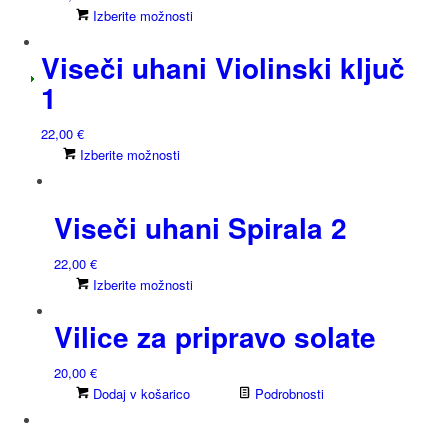
lahko
Ta
Izberite možnosti
izberete
izdelek
na
Viseči uhani Violinski ključ
ima
strani
več
1
izdelka
različic.
Možnosti
22,00
€
lahko
Ta
Izberite možnosti
izberete
izdelek
na
ima
strani
Viseči uhani Spirala 2
več
izdelka
različic.
Možnosti
22,00
€
lahko
Ta
Izberite možnosti
izberete
izdelek
na
Vilice za pripravo solate
ima
strani
več
izdelka
različic.
20,00
€
Možnosti
Dodaj v košarico
Podrobnosti
lahko
izberete