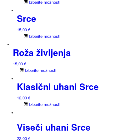
Ta
Izberite možnosti
izdelek
Srce
ima
več
različic.
15,00
€
Možnosti
Ta
Izberite možnosti
lahko
izdelek
izberete
Roža življenja
ima
na
več
strani
različic.
15,00
€
izdelka
Možnosti
Ta
Izberite možnosti
lahko
izdelek
izberete
Klasični uhani Srce
ima
na
več
strani
različic.
12,00
€
izdelka
Možnosti
Ta
Izberite možnosti
lahko
izdelek
izberete
ima
na
Viseči uhani Srce
več
strani
različic.
izdelka
Možnosti
22,00
€