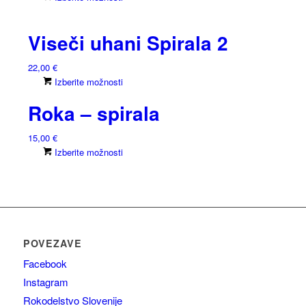
izdelek
lahko
ima
izberete
Viseči uhani Spirala 2
več
na
različic.
strani
22,00
€
Možnosti
izdelka
Ta
Izberite možnosti
lahko
izdelek
izberete
Roka – spirala
ima
na
več
strani
15,00
€
različic.
izdelka
Ta
Izberite možnosti
Možnosti
izdelek
lahko
ima
izberete
več
na
različic.
strani
Možnosti
izdelka
lahko
POVEZAVE
izberete
Facebook
na
strani
Instagram
izdelka
Rokodelstvo Slovenije