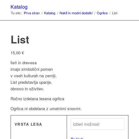
Katalog
Tu ste::
Prva stran
/
Katalog
/
Nakit in modni dodatki
/
Ogrlice
/
List
List
15,00
€
listi in drevesa
imajo simbolični pomen
v vseh kulturah na zemlji.
List predstavlja upanje,
obnovo in oživitev.
Ročno izdelana lesena ogrlica
Ogrlica ni obdelana z umetnimi snovmi.
VRSTA LESA