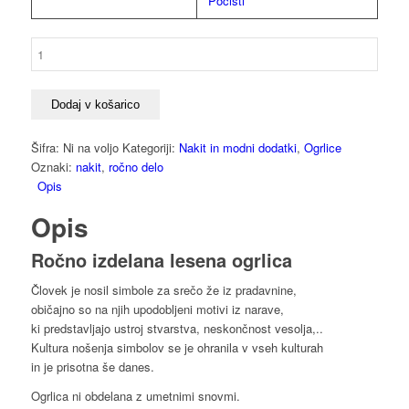
Počisti
List
količina
Dodaj v košarico
Šifra:
Ni na voljo
Kategoriji:
Nakit in modni dodatki
,
Ogrlice
Oznaki:
nakit
,
ročno delo
Opis
Opis
Ročno izdelana lesena ogrlica
Človek je nosil simbole za srečo že iz pradavnine,
običajno so na njih upodobljeni motivi iz narave,
ki predstavljajo ustroj stvarstva, neskončnost vesolja,..
Kultura nošenja simbolov se je ohranila v vseh kulturah
in je prisotna še danes.
Ogrlica ni obdelana z umetnimi snovmi.