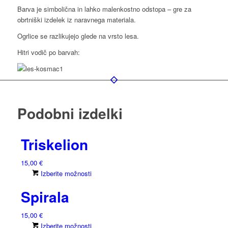
Barva je simbolična in lahko malenkostno odstopa – gre za
obrtniški izdelek iz naravnega materiala.
Ogrlice se razlikujejo glede na vrsto lesa.
Hitri vodič po barvah:
Podobni izdelki
Triskelion
15,00
€
Ta
Izberite možnosti
izdelek
Spirala
ima
več
15,00
€
različic.
Ta
Izberite možnosti
Možnosti